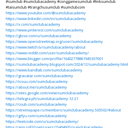
#sumclub #sumclubacademy #conggamesumclub #linksumclub
#taisumclub #trangchusumclub #sumclubcom
https://www.youtube.com/@sumclubacademy
https://www.linkedin.com/in/sumclubacademy
https://x.com/sumclubacademy
https://www.pinterest.com/sumclubacademy
https://glose.com/u/sumclubacademy
https://www.openstreetmap.org/user/sumclubacademy
https://www.twitch.tv/sumclubacademy/about
https://www.reddit.com/user/sumclubacademy/
https://www.blogger.com/profile/16402778861945307001
https://sumclubacademy.blogspot.com/2024/12/sumclubacademy.html
https://www.bandlab.com/sumclubacademy
https://gravatar.com/sumclubacademy
https://issuu.com/sumclubacademy
https://about.me/sumclubacademy
https://sites.google.com/view/sumclubacademy
https://telegra.ph/sumclubacademy-12-21
https://coub.com/sumclubacademy
https://xtremepape.rs/members/sumclubacademy.503502/#about
https://gifyu.com/sumclubacademy
https://leetcode.com/u/sumclubacademy/
https://app.roll20.net/users/15404935/sumclubacademy