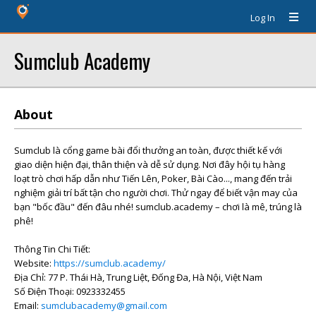
Log In
Sumclub Academy
About
Sumclub là cổng game bài đổi thưởng an toàn, được thiết kế với
giao diện hiện đại, thân thiện và dễ sử dụng. Nơi đây hội tụ hàng
loạt trò chơi hấp dẫn như Tiến Lên, Poker, Bài Cào..., mang đến trải
nghiệm giải trí bất tận cho người chơi. Thử ngay để biết vận may của
bạn "bốc đầu" đến đâu nhé! sumclub.academy – chơi là mê, trúng là
phê!
Thông Tin Chi Tiết:
Website:
https://sumclub.academy/
Địa Chỉ: 77 P. Thái Hà, Trung Liệt, Đống Đa, Hà Nội, Việt Nam
Số Điện Thoại: 0923332455
Email:
sumclubacademy@gmail.com